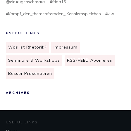
@einAugenschmaus
#frida16
#Kampf_den_themenfremden_ Kennlernspielchen
#kiw
USEFUL LINKS
Was ist Rhetorik?
Impressum
Seminare & Workshops
RSS-FEED Abonieren
Besser Präsentieren
ARCHIVES
USEFUL LINKS