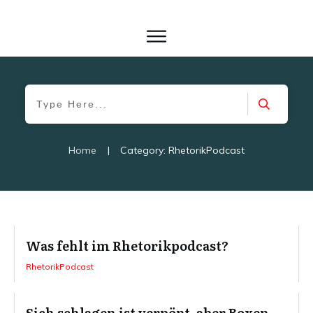
Home
|
Category: RhetorikPodcast
Was fehlt im Rhetorikpodcast?
RhetorikPodcast
Sich schlagen ist verpönt, aber Boxen