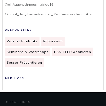
@einAugenschmaus
#frida16
#Kampf_den_themenfremden_ Kennlernspielchen
#kiw
USEFUL LINKS
Was ist Rhetorik?
Impressum
Seminare & Workshops
RSS-FEED Abonieren
Besser Präsentieren
ARCHIVES
USEFUL LINKS