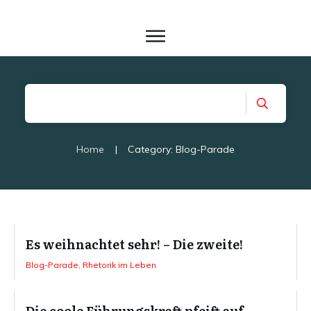
Home
|
Category: Blog-Parade
Es weihnachtet sehr! – Die zweite!
Blog-Parade
,
Rhetorik im Leben
Die coole Führungskraft pfeift auf