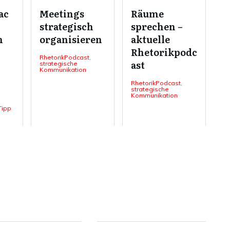
ac
Meetings
Räume
strategisch
sprechen –
n
organisieren
aktuelle
Rhetorikpodc
RhetorikPodcast
,
ast
strategische
Kommunikation
RhetorikPodcast
,
strategische
Kommunikation
Tipp