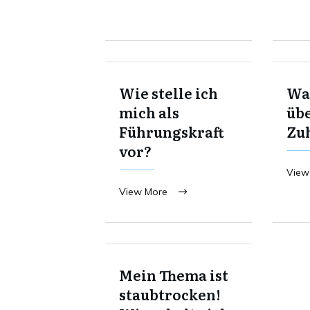
Wie stelle ich
Was
mich als
übe
Führungskraft
Zu
vor?
View
View More
Mein Thema ist
staubtrocken!