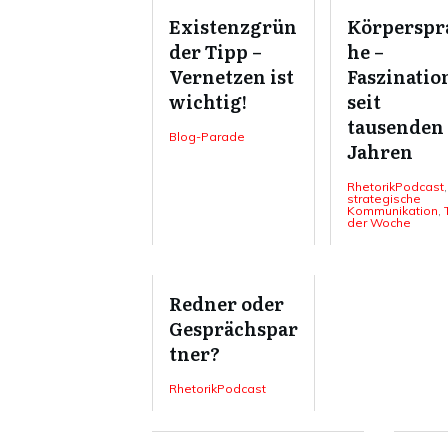
Existenzgrün
Körperspr
der Tipp –
he –
Vernetzen ist
Faszinatio
wichtig!
seit
tausenden
Blog-Parade
Jahren
RhetorikPodcast
,
strategische
Kommunikation
,
der Woche
Redner oder
Gesprächspar
tner?
RhetorikPodcast