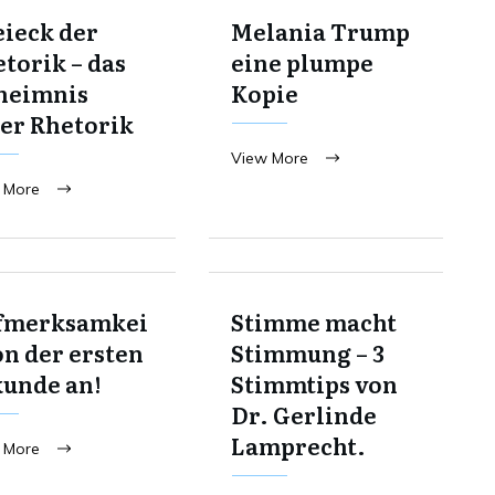
ieck der
Melania Trump
torik – das
eine plumpe
heimnis
Kopie
er Rhetorik
View More
 More
fmerksamkei
Stimme macht
on der ersten
Stimmung – 3
kunde an!
Stimmtips von
Dr. Gerlinde
Lamprecht.
 More