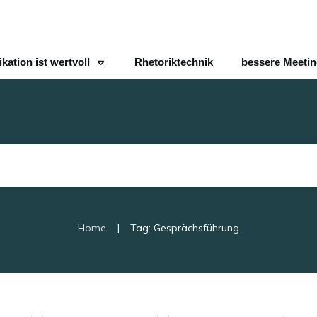
ation ist wertvoll
Rhetoriktechnik
bessere Meeti
|
Home
Tag: Gesprächsführung