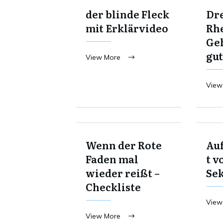
der blinde Fleck
Dre
mit Erklärvideo
Rhe
Ge
gut
View More
View
Wenn der Rote
Au
Faden mal
t v
wieder reißt –
Se
Checkliste
View
View More