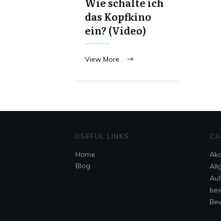
Wie schalte ich
das Kopfkino
ein? (Video)
View More
USEFUL LINKS
CA
Home
Ak
Blog
All
Au
bes
Bew