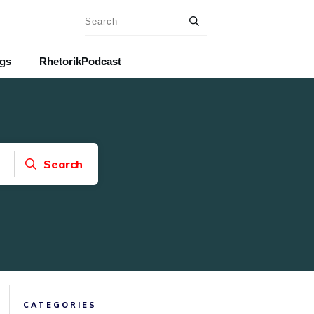
ngs
RhetorikPodcast
Search
CATEGORIES