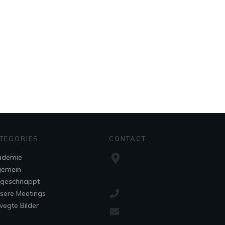
TEGORIES
CONTACT
ademie
gemein
fgeschnappt
sere Meetings
egte Bilder