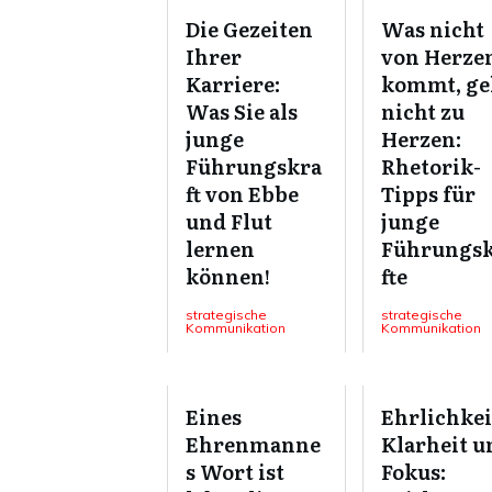
Die Gezeiten
Was nicht
Ihrer
von Herze
Karriere:
kommt, ge
Was Sie als
nicht zu
junge
Herzen:
Führungskra
Rhetorik-
ft von Ebbe
Tipps für
und Flut
junge
lernen
Führungs
können!
fte
strategische
strategische
Kommunikation
Kommunikation
Eines
Ehrlichkei
Ehrenmanne
Klarheit u
s Wort ist
Fokus: