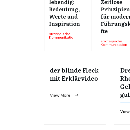
lebendig:
Zeitlose
Bedeutung,
Prinzipien
Werte und
für moder
Inspiration
Führungs
fte
strategische
Kommunikation
strategische
Kommunikation
der blinde Fleck
Dre
mit Erklärvideo
Rhe
Ge
gut
View More
View