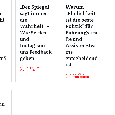
„Der Spiegel
Warum
n
sagt immer
„Ehrlichkeit
ht
die
ist die beste
Wahrheit“ –
Politik“ für
Wie Selfies
Führungskrä
und
fte und
Instagram
Assistenztea
uns Feedback
ms
krä
geben
entscheidend
ist
strategische
Kommunikation
strategische
Kommunikation
t,
nd