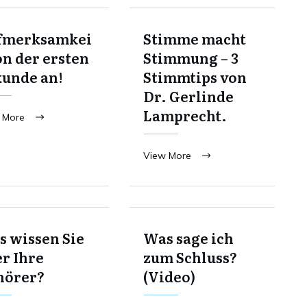
fmerksamkei
Stimme macht
on der ersten
Stimmung – 3
kunde an!
Stimmtips von
Dr. Gerlinde
Lamprecht.
 More
View More
 wissen Sie
Was sage ich
r Ihre
zum Schluss?
hörer?
(Video)