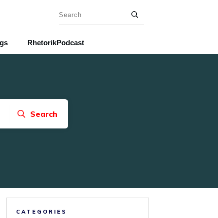
ngs
RhetorikPodcast
Search
CATEGORIES