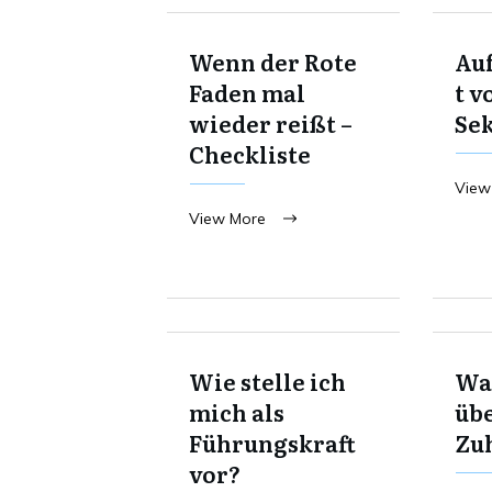
Wenn der Rote
Au
Faden mal
t v
wieder reißt –
Se
Checkliste
View
View More
Wie stelle ich
Was
mich als
übe
Führungskraft
Zu
vor?