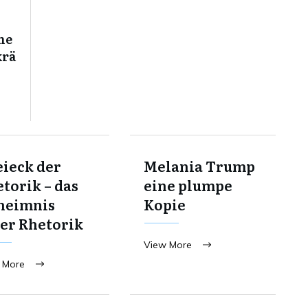
ne
krä
ieck der
Melania Trump
torik – das
eine plumpe
heimnis
Kopie
er Rhetorik
View More
 More