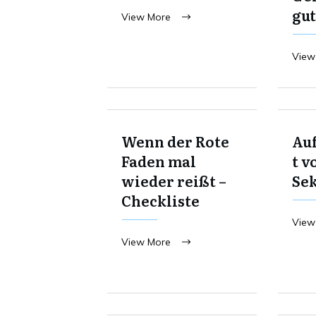
gut
View More
View
Wenn der Rote
Au
Faden mal
t v
wieder reißt –
Se
Checkliste
View
View More