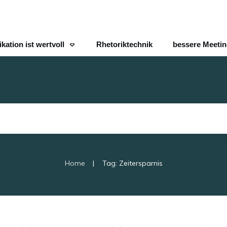
ation ist wertvoll
Rhetoriktechnik
bessere Meeti
|
Home
Tag: Zeitersparnis