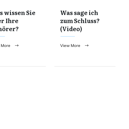
 wissen Sie
Was sage ich
r Ihre
zum Schluss?
hörer?
(Video)
 More
View More