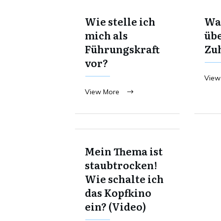
Wie stelle ich
Was
mich als
übe
Führungskraft
Zu
vor?
View
View More
Mein Thema ist
staubtrocken!
Wie schalte ich
das Kopfkino
ein? (Video)