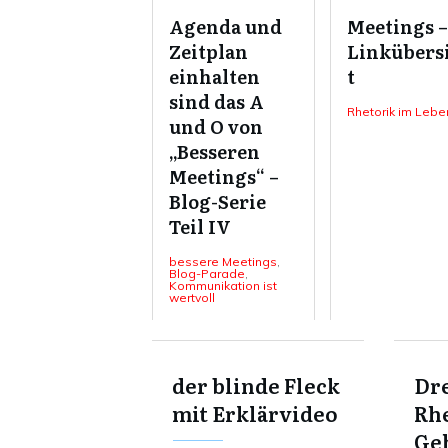
Agenda und
Meetings –
Zeitplan
Linkübers
einhalten
t
sind das A
Rhetorik im Lebe
und O von
„Besseren
Meetings“ –
Blog-Serie
Teil IV
bessere Meetings
,
Blog-Parade
,
Kommunikation ist
wertvoll
der blinde Fleck
Dre
mit Erklärvideo
Rhe
Ge