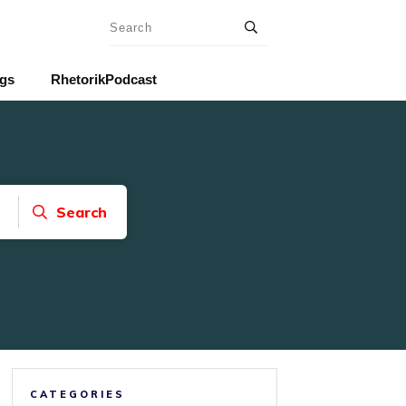
ngs
RhetorikPodcast
Search
CATEGORIES