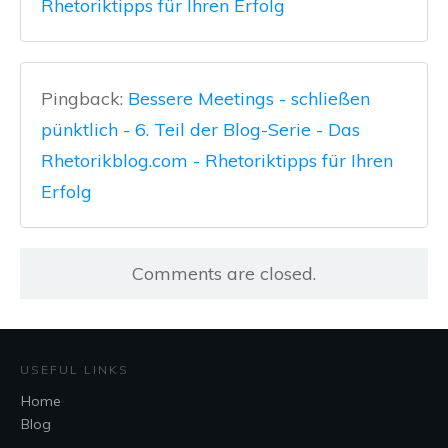
Rhetoriktipps für Ihren Erfolg
Pingback:
Bessere Meetings - schließen
pünktlich - 6. Teil der Blog-Serie - Das
Rhetorikblog.com - Rhetoriktipps für Ihren
Erfolg
Comments are closed.
USEFUL LINKS
Home
Blog