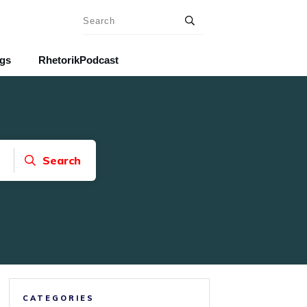
ngs
RhetorikPodcast
Search
CATEGORIES