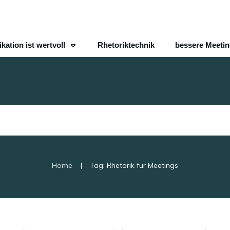
ation ist wertvoll
Rhetoriktechnik
bessere Meeti
|
Home
Tag: Rhetorik für Meetings