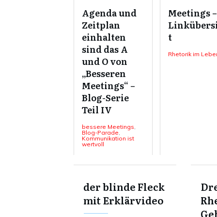
Agenda und
Meetings –
Zeitplan
Linkübers
einhalten
t
sind das A
Rhetorik im Lebe
und O von
„Besseren
Meetings“ –
Blog-Serie
Teil IV
bessere Meetings
,
Blog-Parade
,
Kommunikation ist
wertvoll
der blinde Fleck
Dre
mit Erklärvideo
Rhe
Ge