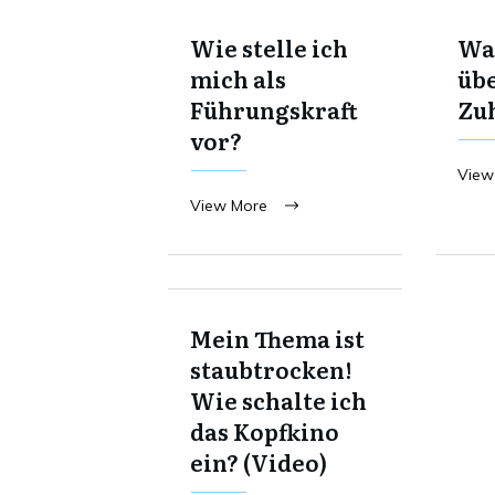
Wie stelle ich
Was
mich als
übe
Führungskraft
Zu
vor?
View
View More
Mein Thema ist
staubtrocken!
Wie schalte ich
das Kopfkino
ein? (Video)