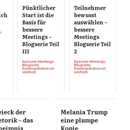
Pünktlicher
Teilnehmer
ich
Start ist die
bewusst
Basis für
auswählen –
bessere
bessere
n
Meetings –
Meetings
Blogserie Teil
Blogserie Teil
III
2
bessere Meetings
,
bessere Meetings
,
Blogserie
,
Blogserie
,
Kommunikation ist
Kommunikation ist
wertvoll
wertvoll
ieck der
Melania Trump
torik – das
eine plumpe
heimnis
Kopie