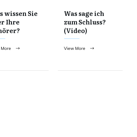
 wissen Sie
Was sage ich
r Ihre
zum Schluss?
hörer?
(Video)
 More
View More