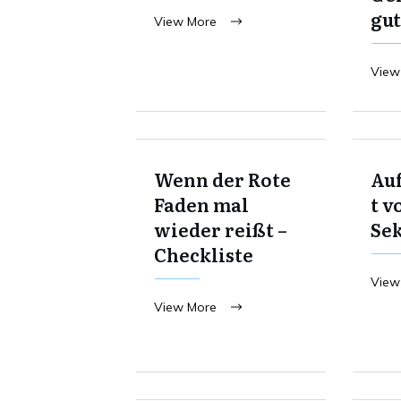
gut
View More
View
Wenn der Rote
Au
Faden mal
t v
wieder reißt –
Se
Checkliste
View
View More