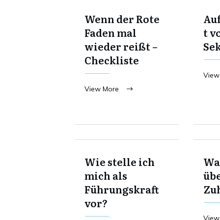
Wenn der Rote
Au
Faden mal
t v
wieder reißt –
Se
Checkliste
View
View More
Wie stelle ich
Was
mich als
übe
Führungskraft
Zu
vor?
View