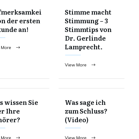
fmerksamkei
Stimme macht
on der ersten
Stimmung – 3
kunde an!
Stimmtips von
Dr. Gerlinde
Lamprecht.
 More
View More
 wissen Sie
Was sage ich
r Ihre
zum Schluss?
hörer?
(Video)
 More
View More