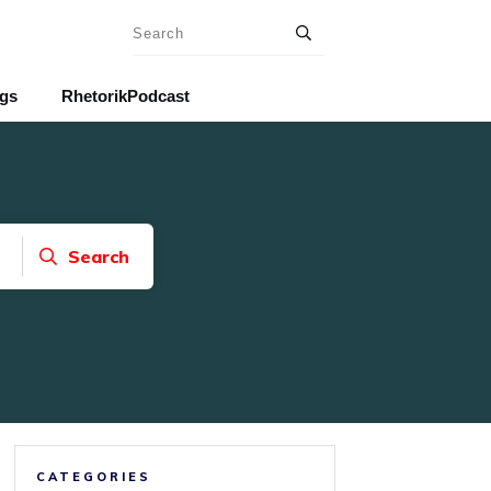
ngs
RhetorikPodcast
Search
CATEGORIES