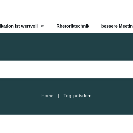
ation ist wertvoll
Rhetoriktechnik
bessere Meeti
|
Home
Tag: potsdam