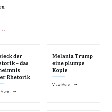
en
-
Tipp
ieck der
Melania Trump
torik – das
eine plumpe
heimnis
Kopie
er Rhetorik
View More
 More