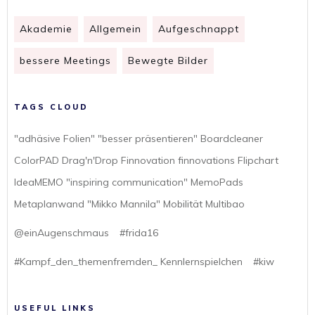
Akademie
Allgemein
Aufgeschnappt
bessere Meetings
Bewegte Bilder
TAGS CLOUD
"adhäsive Folien" "besser präsentieren" Boardcleaner
ColorPAD Drag'n'Drop Finnovation finnovations Flipchart
IdeaMEMO "inspiring communication" MemoPads
Metaplanwand "Mikko Mannila" Mobilität Multibao
@einAugenschmaus
#frida16
#Kampf_den_themenfremden_ Kennlernspielchen
#kiw
USEFUL LINKS