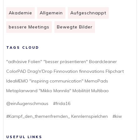
Akademie
Allgemein
Aufgeschnappt
bessere Meetings
Bewegte Bilder
TAGS CLOUD
"adhäsive Folien" "besser präsentieren" Boardcleaner
ColorPAD Drag'n'Drop Finnovation finnovations Flipchart
IdeaMEMO "inspiring communication" MemoPads
Metaplanwand "Mikko Mannila" Mobilität Multibao
@einAugenschmaus
#frida16
#Kampf_den_themenfremden_ Kennlernspielchen
#kiw
USEFUL LINKS