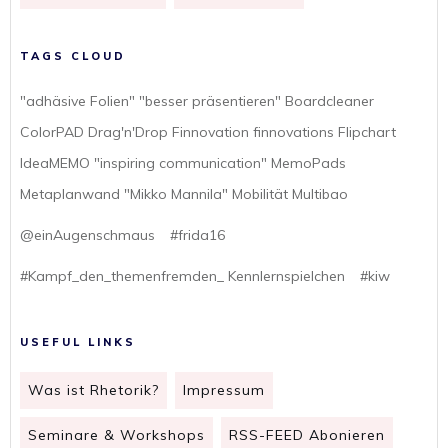
TAGS CLOUD
"adhäsive Folien" "besser präsentieren" Boardcleaner
ColorPAD Drag'n'Drop Finnovation finnovations Flipchart
IdeaMEMO "inspiring communication" MemoPads
Metaplanwand "Mikko Mannila" Mobilität Multibao
@einAugenschmaus
#frida16
#Kampf_den_themenfremden_ Kennlernspielchen
#kiw
USEFUL LINKS
Was ist Rhetorik?
Impressum
Seminare & Workshops
RSS-FEED Abonieren