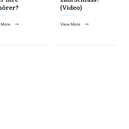
hörer?
(Video)
 More
View More