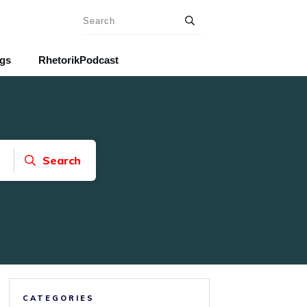
ngs
RhetorikPodcast
Search
CATEGORIES