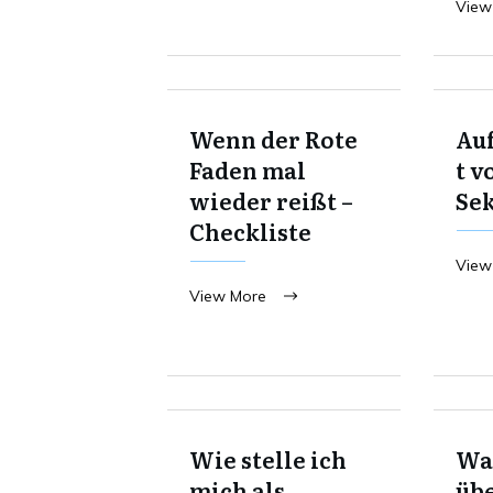
View
Wenn der Rote
Au
Faden mal
t v
wieder reißt –
Se
Checkliste
View
View More
Wie stelle ich
Was
mich als
übe