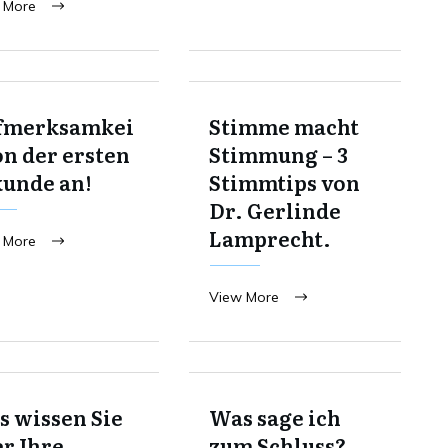
 More
fmerksamkei
Stimme macht
on der ersten
Stimmung – 3
kunde an!
Stimmtips von
Dr. Gerlinde
Lamprecht.
 More
View More
 wissen Sie
Was sage ich
r Ihre
zum Schluss?