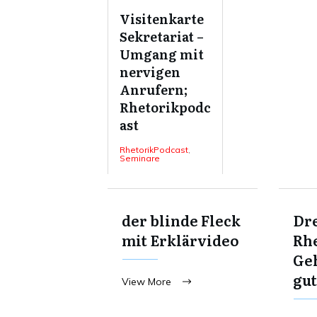
Visitenkarte
Sekretariat –
Umgang mit
nervigen
Anrufern;
Rhetorikpodc
ast
RhetorikPodcast
,
Seminare
der blinde Fleck
Dre
mit Erklärvideo
Rhe
Ge
gut
View More