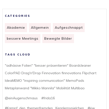
CATEGORIES
Akademie
Allgemein
Aufgeschnappt
bessere Meetings
Bewegte Bilder
TAGS CLOUD
"adhäsive Folien" "besser präsentieren" Boardcleaner
ColorPAD Drag'n'Drop Finnovation finnovations Flipchart
IdeaMEMO "inspiring communication" MemoPads
Metaplanwand "Mikko Mannila" Mobilität Multibao
@einAugenschmaus
#frida16
#Kampf_den_themenfremden_ Kennlernspielchen
#kiw