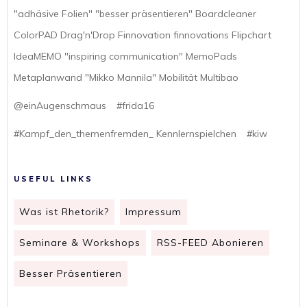
"adhäsive Folien" "besser präsentieren" Boardcleaner
ColorPAD Drag'n'Drop Finnovation finnovations Flipchart
IdeaMEMO "inspiring communication" MemoPads
Metaplanwand "Mikko Mannila" Mobilität Multibao
@einAugenschmaus
#frida16
#Kampf_den_themenfremden_ Kennlernspielchen
#kiw
USEFUL LINKS
Was ist Rhetorik?
Impressum
Seminare & Workshops
RSS-FEED Abonieren
Besser Präsentieren