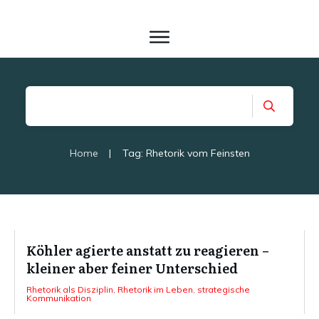
Home
|
Tag: Rhetorik vom Feinsten
Köhler agierte anstatt zu reagieren –
kleiner aber feiner Unterschied
Rhetorik als Disziplin
,
Rhetorik im Leben
,
strategische
Kommunikation