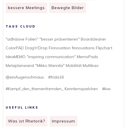
bessere Meetings
Bewegte Bilder
TAGS CLOUD
"adhäsive Folien" "besser präsentieren" Boardcleaner
ColorPAD Drag'n'Drop Finnovation finnovations Flipchart
IdeaMEMO "inspiring communication" MemoPads
Metaplanwand "Mikko Mannila" Mobilität Multibao
@einAugenschmaus
#frida16
#Kampf_den_themenfremden_ Kennlernspielchen
#kiw
USEFUL LINKS
Was ist Rhetorik?
Impressum