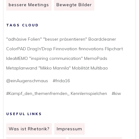
bessere Meetings
Bewegte Bilder
TAGS CLOUD
"adhäsive Folien" "besser präsentieren" Boardcleaner
ColorPAD Drag'n'Drop Finnovation finnovations Flipchart
IdeaMEMO "inspiring communication" MemoPads
Metaplanwand "Mikko Mannila" Mobilität Multibao
@einAugenschmaus
#frida16
#Kampf_den_themenfremden_ Kennlernspielchen
#kiw
USEFUL LINKS
Was ist Rhetorik?
Impressum