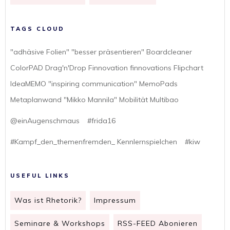
TAGS CLOUD
"adhäsive Folien" "besser präsentieren" Boardcleaner
ColorPAD Drag'n'Drop Finnovation finnovations Flipchart
IdeaMEMO "inspiring communication" MemoPads
Metaplanwand "Mikko Mannila" Mobilität Multibao
@einAugenschmaus
#frida16
#Kampf_den_themenfremden_ Kennlernspielchen
#kiw
USEFUL LINKS
Was ist Rhetorik?
Impressum
Seminare & Workshops
RSS-FEED Abonieren