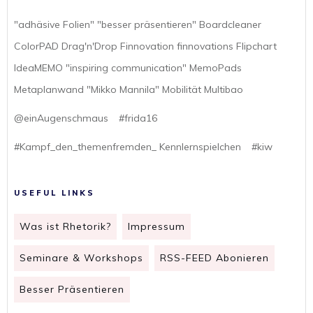
"adhäsive Folien" "besser präsentieren" Boardcleaner
ColorPAD Drag'n'Drop Finnovation finnovations Flipchart
IdeaMEMO "inspiring communication" MemoPads
Metaplanwand "Mikko Mannila" Mobilität Multibao
@einAugenschmaus
#frida16
#Kampf_den_themenfremden_ Kennlernspielchen
#kiw
USEFUL LINKS
Was ist Rhetorik?
Impressum
Seminare & Workshops
RSS-FEED Abonieren
Besser Präsentieren