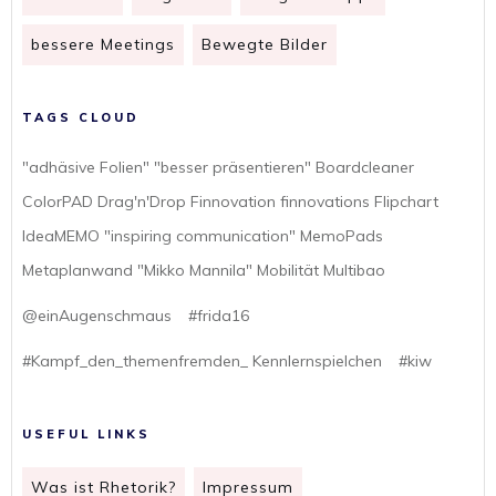
bessere Meetings
Bewegte Bilder
TAGS CLOUD
"adhäsive Folien" "besser präsentieren" Boardcleaner
ColorPAD Drag'n'Drop Finnovation finnovations Flipchart
IdeaMEMO "inspiring communication" MemoPads
Metaplanwand "Mikko Mannila" Mobilität Multibao
@einAugenschmaus
#frida16
#Kampf_den_themenfremden_ Kennlernspielchen
#kiw
USEFUL LINKS
Was ist Rhetorik?
Impressum