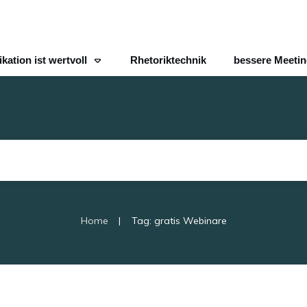
ation ist wertvoll
Rhetoriktechnik
bessere Meeti
|
Home
Tag: gratis Webinare