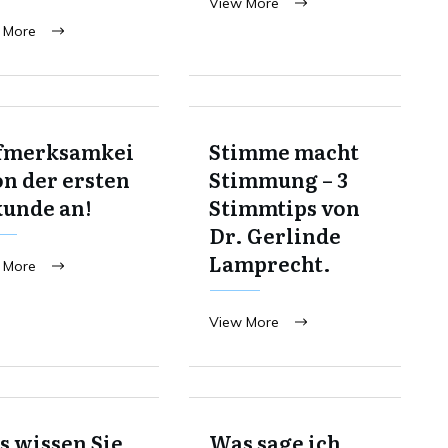
View More
 More
fmerksamkei
Stimme macht
on der ersten
Stimmung – 3
kunde an!
Stimmtips von
Dr. Gerlinde
Lamprecht.
 More
View More
 wissen Sie
Was sage ich