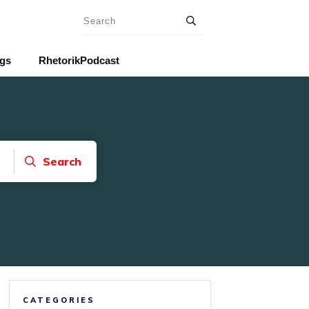
ngs
RhetorikPodcast
Search
CATEGORIES