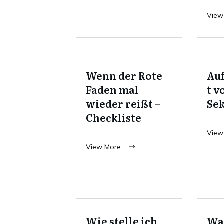
View
Wenn der Rote
Au
Faden mal
t v
wieder reißt –
Se
Checkliste
View
View More
Wie stelle ich
Was