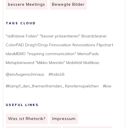
bessere Meetings
Bewegte Bilder
TAGS CLOUD
"adhäsive Folien" "besser präsentieren" Boardcleaner
ColorPAD Drag'n'Drop Finnovation finnovations Flipchart
IdeaMEMO "inspiring communication" MemoPads
Metaplanwand "Mikko Mannila" Mobilität Multibao
@einAugenschmaus
#frida16
#Kampf_den_themenfremden_ Kennlernspielchen
#kiw
USEFUL LINKS
Was ist Rhetorik?
Impressum