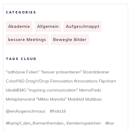
CATEGORIES
Akademie
Allgemein
Aufgeschnappt
bessere Meetings
Bewegte Bilder
TAGS CLOUD
"adhäsive Folien" "besser präsentieren" Boardcleaner
ColorPAD Drag'n'Drop Finnovation finnovations Flipchart
IdeaMEMO "inspiring communication" MemoPads
Metaplanwand "Mikko Mannila" Mobilität Multibao
@einAugenschmaus
#frida16
#Kampf_den_themenfremden_ Kennlernspielchen
#kiw