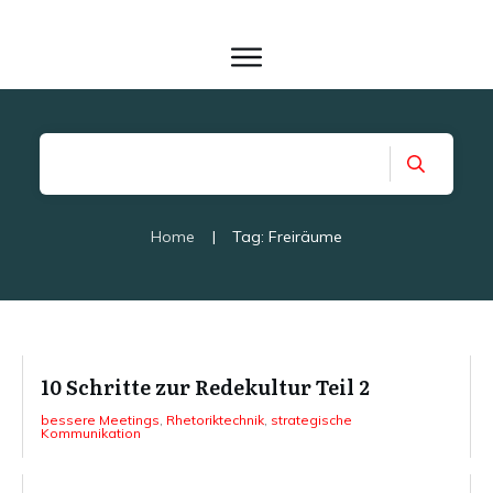
Home
|
Tag: Freiräume
10 Schritte zur Redekultur Teil 2
bessere Meetings
,
Rhetoriktechnik
,
strategische
Kommunikation