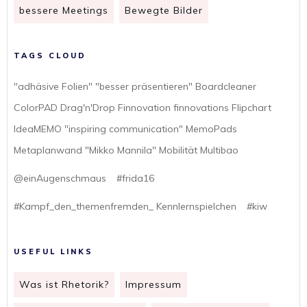
bessere Meetings
Bewegte Bilder
TAGS CLOUD
"adhäsive Folien" "besser präsentieren" Boardcleaner
ColorPAD Drag'n'Drop Finnovation finnovations Flipchart
IdeaMEMO "inspiring communication" MemoPads
Metaplanwand "Mikko Mannila" Mobilität Multibao
@einAugenschmaus
#frida16
#Kampf_den_themenfremden_ Kennlernspielchen
#kiw
USEFUL LINKS
Was ist Rhetorik?
Impressum