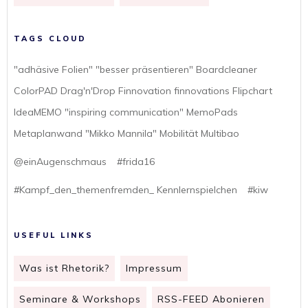
TAGS CLOUD
"adhäsive Folien" "besser präsentieren" Boardcleaner
ColorPAD Drag'n'Drop Finnovation finnovations Flipchart
IdeaMEMO "inspiring communication" MemoPads
Metaplanwand "Mikko Mannila" Mobilität Multibao
@einAugenschmaus
#frida16
#Kampf_den_themenfremden_ Kennlernspielchen
#kiw
USEFUL LINKS
Was ist Rhetorik?
Impressum
Seminare & Workshops
RSS-FEED Abonieren