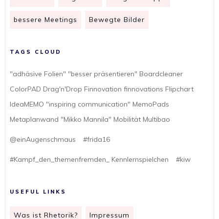
bessere Meetings
Bewegte Bilder
TAGS CLOUD
"adhäsive Folien" "besser präsentieren" Boardcleaner
ColorPAD Drag'n'Drop Finnovation finnovations Flipchart
IdeaMEMO "inspiring communication" MemoPads
Metaplanwand "Mikko Mannila" Mobilität Multibao
@einAugenschmaus
#frida16
#Kampf_den_themenfremden_ Kennlernspielchen
#kiw
USEFUL LINKS
Was ist Rhetorik?
Impressum