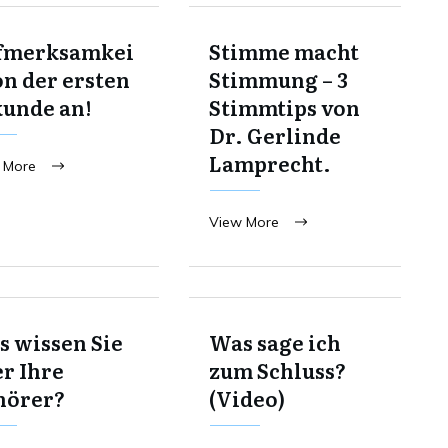
fmerksamkei
Stimme macht
on der ersten
Stimmung – 3
kunde an!
Stimmtips von
Dr. Gerlinde
Lamprecht.
 More
View More
 wissen Sie
Was sage ich
r Ihre
zum Schluss?
hörer?
(Video)