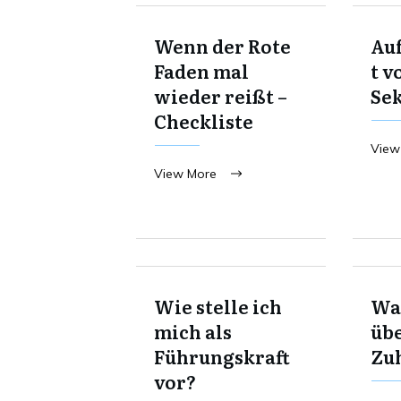
Wenn der Rote
Au
Faden mal
t v
wieder reißt –
Se
Checkliste
View
View More
Wie stelle ich
Was
mich als
übe
Führungskraft
Zu
vor?