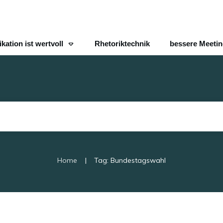
ation ist wertvoll
Rhetoriktechnik
bessere Meeti
|
Home
Tag: Bundestagswahl