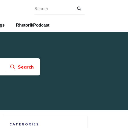
ngs
RhetorikPodcast
Search
CATEGORIES