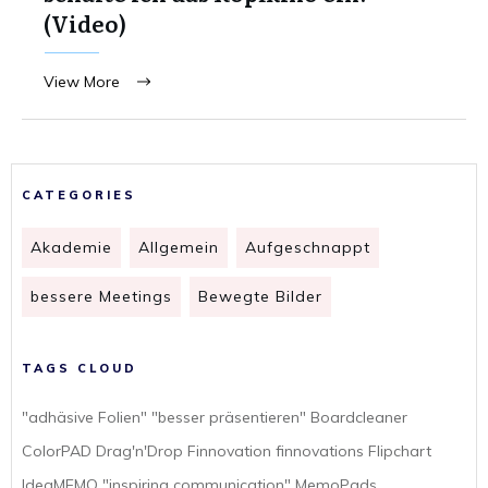
(Video)
View More
CATEGORIES
Akademie
Allgemein
Aufgeschnappt
bessere Meetings
Bewegte Bilder
TAGS CLOUD
"adhäsive Folien" "besser präsentieren" Boardcleaner
ColorPAD Drag'n'Drop Finnovation finnovations Flipchart
IdeaMEMO "inspiring communication" MemoPads