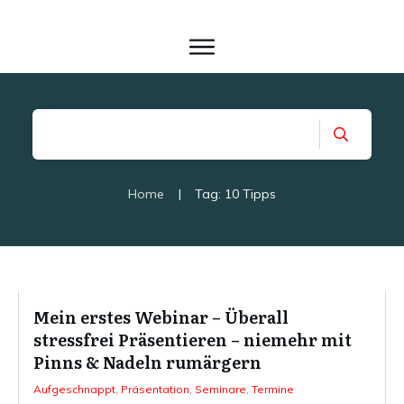
Home
|
Tag: 10 Tipps
Mein erstes Webinar – Überall
stressfrei Präsentieren – niemehr mit
Pinns & Nadeln rumärgern
Aufgeschnappt
,
Präsentation
,
Seminare
,
Termine