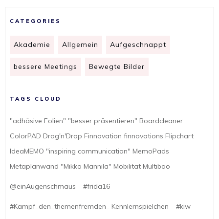
CATEGORIES
Akademie
Allgemein
Aufgeschnappt
bessere Meetings
Bewegte Bilder
TAGS CLOUD
"adhäsive Folien" "besser präsentieren" Boardcleaner
ColorPAD Drag'n'Drop Finnovation finnovations Flipchart
IdeaMEMO "inspiring communication" MemoPads
Metaplanwand "Mikko Mannila" Mobilität Multibao
@einAugenschmaus
#frida16
#Kampf_den_themenfremden_ Kennlernspielchen
#kiw