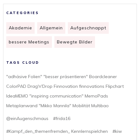
CATEGORIES
Akademie
Allgemein
Aufgeschnappt
bessere Meetings
Bewegte Bilder
TAGS CLOUD
"adhäsive Folien" "besser präsentieren" Boardcleaner
ColorPAD Drag'n'Drop Finnovation finnovations Flipchart
IdeaMEMO "inspiring communication" MemoPads
Metaplanwand "Mikko Mannila" Mobilität Multibao
@einAugenschmaus
#frida16
#Kampf_den_themenfremden_ Kennlernspielchen
#kiw