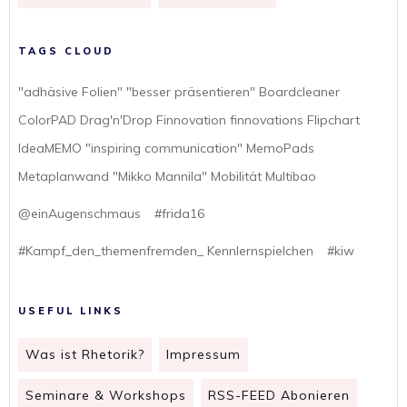
TAGS CLOUD
"adhäsive Folien" "besser präsentieren" Boardcleaner
ColorPAD Drag'n'Drop Finnovation finnovations Flipchart
IdeaMEMO "inspiring communication" MemoPads
Metaplanwand "Mikko Mannila" Mobilität Multibao
@einAugenschmaus
#frida16
#Kampf_den_themenfremden_ Kennlernspielchen
#kiw
USEFUL LINKS
Was ist Rhetorik?
Impressum
Seminare & Workshops
RSS-FEED Abonieren