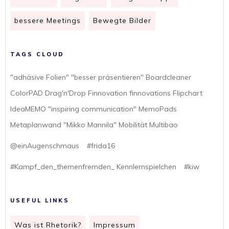
bessere Meetings
Bewegte Bilder
TAGS CLOUD
"adhäsive Folien" "besser präsentieren" Boardcleaner
ColorPAD Drag'n'Drop Finnovation finnovations Flipchart
IdeaMEMO "inspiring communication" MemoPads
Metaplanwand "Mikko Mannila" Mobilität Multibao
@einAugenschmaus
#frida16
#Kampf_den_themenfremden_ Kennlernspielchen
#kiw
USEFUL LINKS
Was ist Rhetorik?
Impressum