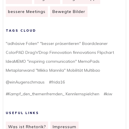
bessere Meetings
Bewegte Bilder
TAGS CLOUD
"adhäsive Folien" "besser präsentieren" Boardcleaner
ColorPAD Drag'n'Drop Finnovation finnovations Flipchart
IdeaMEMO "inspiring communication" MemoPads
Metaplanwand "Mikko Mannila" Mobilität Multibao
@einAugenschmaus
#frida16
#Kampf_den_themenfremden_ Kennlernspielchen
#kiw
USEFUL LINKS
Was ist Rhetorik?
Impressum