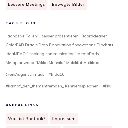
bessere Meetings
Bewegte Bilder
TAGS CLOUD
"adhäsive Folien" "besser präsentieren" Boardcleaner
ColorPAD Drag'n'Drop Finnovation finnovations Flipchart
IdeaMEMO "inspiring communication" MemoPads
Metaplanwand "Mikko Mannila" Mobilität Multibao
@einAugenschmaus
#frida16
#Kampf_den_themenfremden_ Kennlernspielchen
#kiw
USEFUL LINKS
Was ist Rhetorik?
Impressum