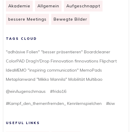
Akademie
Allgemein
Aufgeschnappt
bessere Meetings
Bewegte Bilder
TAGS CLOUD
"adhäsive Folien" "besser präsentieren" Boardcleaner
ColorPAD Drag'n'Drop Finnovation finnovations Flipchart
IdeaMEMO "inspiring communication" MemoPads
Metaplanwand "Mikko Mannila" Mobilität Multibao
@einAugenschmaus
#frida16
#Kampf_den_themenfremden_ Kennlernspielchen
#kiw
USEFUL LINKS