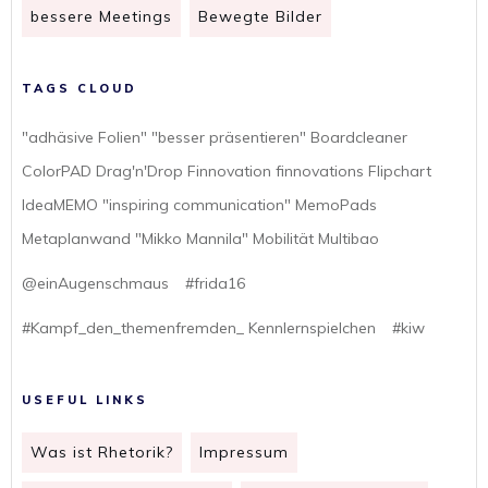
bessere Meetings
Bewegte Bilder
TAGS CLOUD
"adhäsive Folien" "besser präsentieren" Boardcleaner
ColorPAD Drag'n'Drop Finnovation finnovations Flipchart
IdeaMEMO "inspiring communication" MemoPads
Metaplanwand "Mikko Mannila" Mobilität Multibao
@einAugenschmaus
#frida16
#Kampf_den_themenfremden_ Kennlernspielchen
#kiw
USEFUL LINKS
Was ist Rhetorik?
Impressum