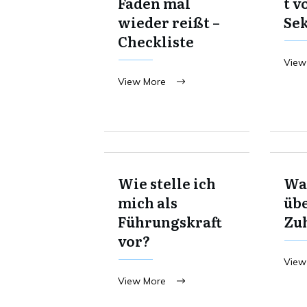
Faden mal
t v
wieder reißt –
Se
Checkliste
View
View More
Wie stelle ich
Was
mich als
übe
Führungskraft
Zu
vor?
View
View More