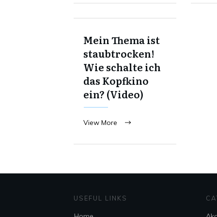
Mein Thema ist
staubtrocken!
Wie schalte ich
das Kopfkino
ein? (Video)
View More
USEFUL LINKS
CA
Home
Ak