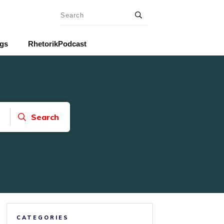
ngs
RhetorikPodcast
Search
CATEGORIES