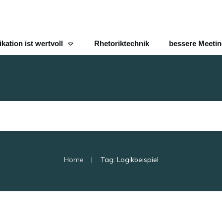
ation ist wertvoll
Rhetoriktechnik
bessere Meeti
|
Home
Tag: Logikbeispiel