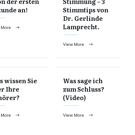
on der ersten
Stimmung – 3
kunde an!
Stimmtips von
Dr. Gerlinde
Lamprecht.
 More
View More
 wissen Sie
Was sage ich
r Ihre
zum Schluss?
hörer?
(Video)
 More
View More