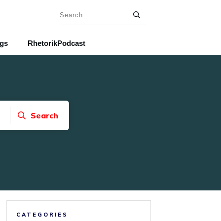
ngs
RhetorikPodcast
Search
CATEGORIES