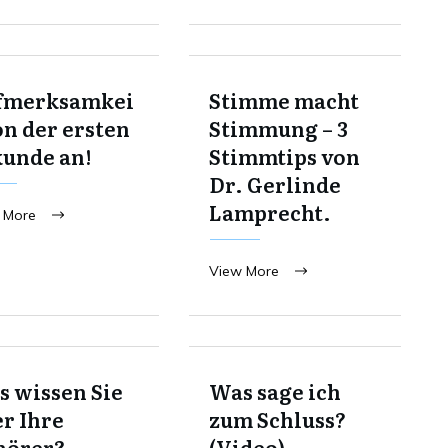
fmerksamkei
Stimme macht
on der ersten
Stimmung – 3
kunde an!
Stimmtips von
Dr. Gerlinde
Lamprecht.
 More
View More
 wissen Sie
Was sage ich
r Ihre
zum Schluss?
hörer?
(Video)