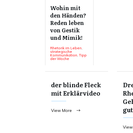
Wohin mit
den Händen?
Reden leben
von Gestik
und Mimik!
Rhetorik im Leben
,
strategische
Kommunikation
,
Tipp
der Woche
der blinde Fleck
Dre
mit Erklärvideo
Rhe
Ge
gut
View More
View