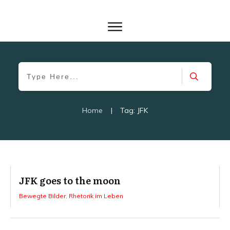
Home
|
Tag: JFK
JFK goes to the moon
Bewegte Bilder
,
Rhetorik im Leben