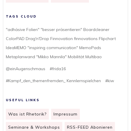
TAGS CLOUD
"adhäsive Folien" "besser präsentieren" Boardcleaner
ColorPAD Drag'n'Drop Finnovation finnovations Flipchart
IdeaMEMO "inspiring communication" MemoPads
Metaplanwand "Mikko Mannila" Mobilität Multibao
@einAugenschmaus
#frida16
#Kampf_den_themenfremden_ Kennlernspielchen
#kiw
USEFUL LINKS
Was ist Rhetorik?
Impressum
Seminare & Workshops
RSS-FEED Abonieren