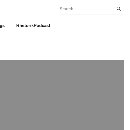
ngs
RhetorikPodcast