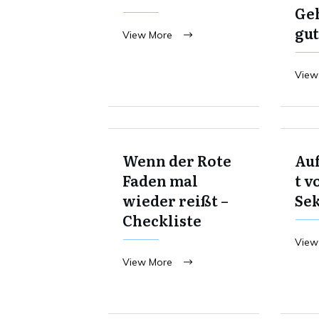
Ge
gut
View More
View
Wenn der Rote
Au
Faden mal
t v
wieder reißt –
Se
Checkliste
View
View More