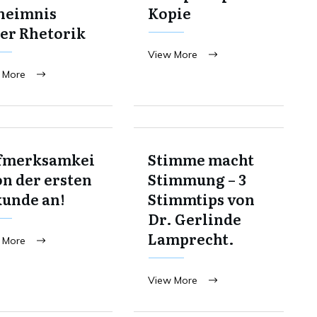
heimnis
Kopie
er Rhetorik
View More
 More
fmerksamkei
Stimme macht
on der ersten
Stimmung – 3
kunde an!
Stimmtips von
Dr. Gerlinde
Lamprecht.
 More
View More