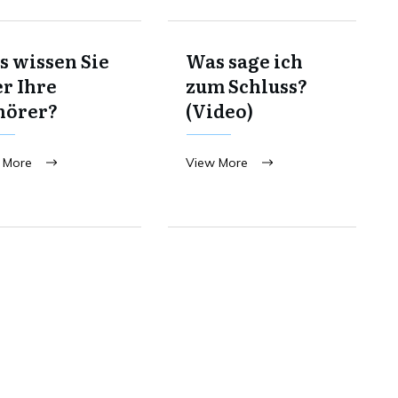
 wissen Sie
Was sage ich
r Ihre
zum Schluss?
hörer?
(Video)
 More
View More