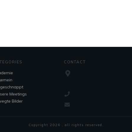
TEGORIES
CONTACT
ademie
gemein
fgeschnappt
sere Meetings
egte Bilder
Copyright
2026
, all rights reserved.