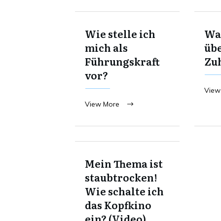
Wie stelle ich
Was
mich als
übe
Führungskraft
Zu
vor?
View
View More
Mein Thema ist
staubtrocken!
Wie schalte ich
das Kopfkino
ein? (Video)