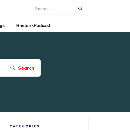
ngs
RhetorikPodcast
Search
CATEGORIES