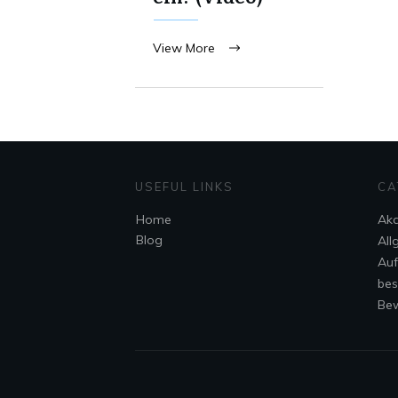
View More
USEFUL LINKS
CA
Home
Ak
Blog
All
Au
bes
Bew