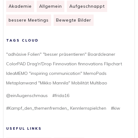
Akademie
Allgemein
Aufgeschnappt
bessere Meetings
Bewegte Bilder
TAGS CLOUD
"adhäsive Folien" "besser präsentieren" Boardcleaner
ColorPAD Drag'n'Drop Finnovation finnovations Flipchart
IdeaMEMO "inspiring communication" MemoPads
Metaplanwand "Mikko Mannila" Mobilität Multibao
@einAugenschmaus
#frida16
#Kampf_den_themenfremden_ Kennlernspielchen
#kiw
USEFUL LINKS