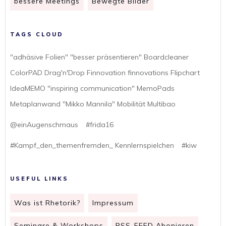
bessere Meetings
Bewegte Bilder
TAGS CLOUD
"adhäsive Folien" "besser präsentieren" Boardcleaner
ColorPAD Drag'n'Drop Finnovation finnovations Flipchart
IdeaMEMO "inspiring communication" MemoPads
Metaplanwand "Mikko Mannila" Mobilität Multibao
@einAugenschmaus
#frida16
#Kampf_den_themenfremden_ Kennlernspielchen
#kiw
USEFUL LINKS
Was ist Rhetorik?
Impressum
Seminare & Workshops
RSS-FEED Abonieren