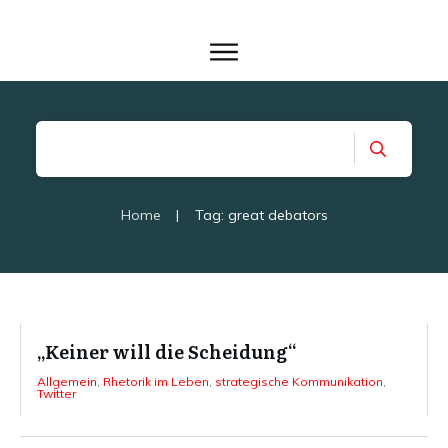
Home
|
Tag: great debators
„Keiner will die Scheidung“
Allgemein
,
Rhetorik im Leben
,
strategische Kommunikation
,
Twitter