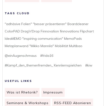
TAGS CLOUD
"adhäsive Folien" "besser präsentieren" Boardcleaner
ColorPAD Drag'n'Drop Finnovation finnovations Flipchart
IdeaMEMO "inspiring communication" MemoPads
Metaplanwand "Mikko Mannila" Mobilität Multibao
@einAugenschmaus
#frida16
#Kampf_den_themenfremden_ Kennlernspielchen
#kiw
USEFUL LINKS
Was ist Rhetorik?
Impressum
Seminare & Workshops
RSS-FEED Abonieren