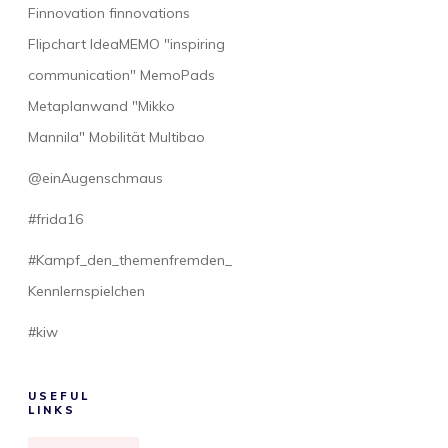
Finnovation finnovations
Flipchart IdeaMEMO "inspiring
communication" MemoPads
Metaplanwand "Mikko
Mannila" Mobilität Multibao
@einAugenschmaus
#frida16
#Kampf_den_themenfremden_
Kennlernspielchen
#kiw
USEFUL
LINKS