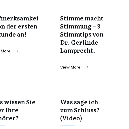
fmerksamkei
Stimme macht
on der ersten
Stimmung – 3
kunde an!
Stimmtips von
Dr. Gerlinde
Lamprecht.
 More
View More
 wissen Sie
Was sage ich
r Ihre
zum Schluss?
hörer?
(Video)