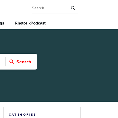
ngs
RhetorikPodcast
Search
CATEGORIES