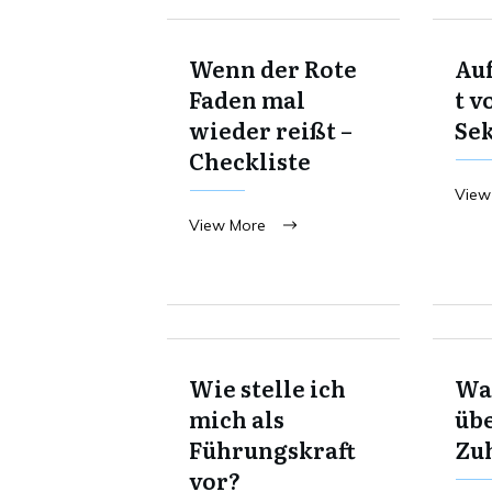
Wenn der Rote
Au
Faden mal
t v
wieder reißt –
Se
Checkliste
View
View More
Wie stelle ich
Was
mich als
übe
Führungskraft
Zu
vor?