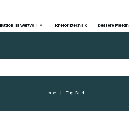
ation ist wertvoll
Rhetoriktechnik
bessere Meeti
|
Home
Tag: Duell