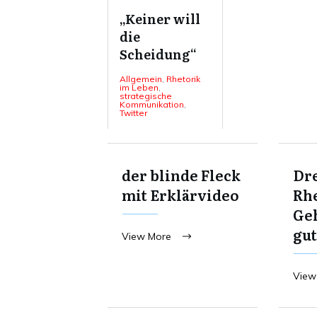
„Keiner will
die
Scheidung“
Allgemein
,
Rhetorik
im Leben
,
strategische
Kommunikation
,
Twitter
der blinde Fleck
Dre
mit Erklärvideo
Rhe
Ge
gut
View More
View