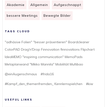
Akademie
Allgemein
Aufgeschnappt
bessere Meetings
Bewegte Bilder
TAGS CLOUD
"adhäsive Folien" "besser präsentieren" Boardcleaner
ColorPAD Drag'n'Drop Finnovation finnovations Flipchart
IdeaMEMO "inspiring communication" MemoPads
Metaplanwand "Mikko Mannila" Mobilität Multibao
@einAugenschmaus
#frida16
#Kampf_den_themenfremden_ Kennlernspielchen
#kiw
USEFUL LINKS