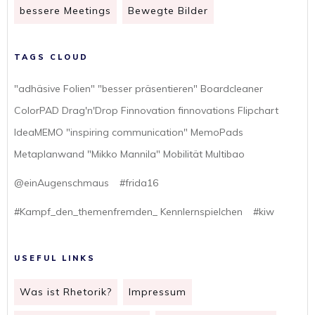
bessere Meetings
Bewegte Bilder
TAGS CLOUD
"adhäsive Folien" "besser präsentieren" Boardcleaner
ColorPAD Drag'n'Drop Finnovation finnovations Flipchart
IdeaMEMO "inspiring communication" MemoPads
Metaplanwand "Mikko Mannila" Mobilität Multibao
@einAugenschmaus
#frida16
#Kampf_den_themenfremden_ Kennlernspielchen
#kiw
USEFUL LINKS
Was ist Rhetorik?
Impressum