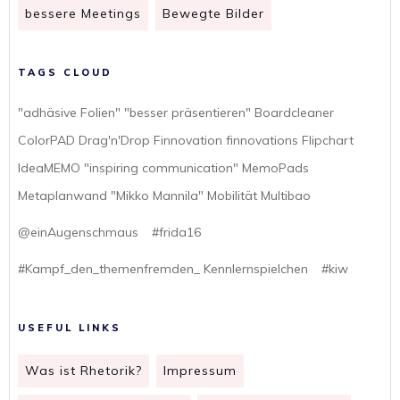
bessere Meetings
Bewegte Bilder
TAGS CLOUD
"adhäsive Folien" "besser präsentieren" Boardcleaner
ColorPAD Drag'n'Drop Finnovation finnovations Flipchart
IdeaMEMO "inspiring communication" MemoPads
Metaplanwand "Mikko Mannila" Mobilität Multibao
@einAugenschmaus
#frida16
#Kampf_den_themenfremden_ Kennlernspielchen
#kiw
USEFUL LINKS
Was ist Rhetorik?
Impressum