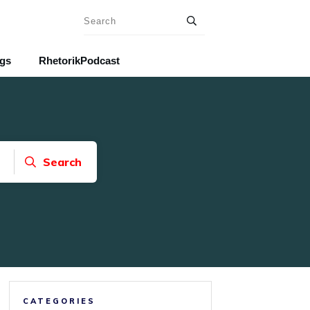
ngs
RhetorikPodcast
Search
CATEGORIES