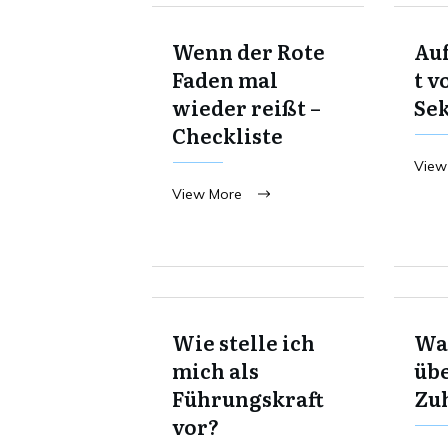
Wenn der Rote
Au
Faden mal
t v
wieder reißt –
Se
Checkliste
View
View More
Wie stelle ich
Was
mich als
übe
Führungskraft
Zu
vor?