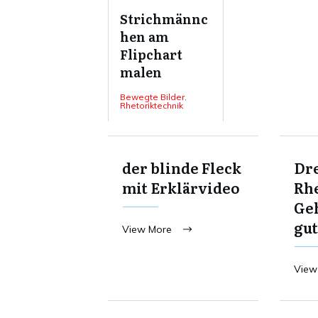
Strichmännc
hen am
Flipchart
malen
Bewegte Bilder
,
Rhetoriktechnik
der blinde Fleck
Dre
mit Erklärvideo
Rhe
Ge
gut
View More
View