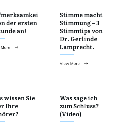
fmerksamkei
Stimme macht
on der ersten
Stimmung – 3
kunde an!
Stimmtips von
Dr. Gerlinde
Lamprecht.
 More
View More
 wissen Sie
Was sage ich
r Ihre
zum Schluss?
hörer?
(Video)